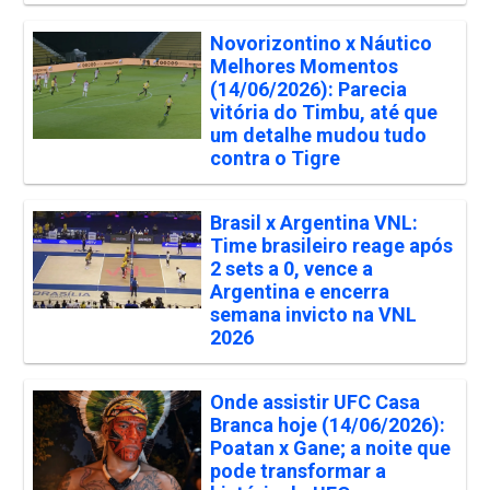
Novorizontino x Náutico
Melhores Momentos
(14/06/2026): Parecia
vitória do Timbu, até que
um detalhe mudou tudo
contra o Tigre
Brasil x Argentina VNL:
Time brasileiro reage após
2 sets a 0, vence a
Argentina e encerra
semana invicto na VNL
2026
Onde assistir UFC Casa
Branca hoje (14/06/2026):
Poatan x Gane; a noite que
pode transformar a