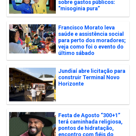
sobre gastos públicos:
“misoginia pura”
Francisco Morato leva
saúde e assistência social
para perto dos moradores;
veja como foi o evento do
último sábado
Jundiaí abre licitação para
construir Terminal Novo
Horizonte
Festa de Agosto “300+1”
terá caminhada religiosa,
pontos de hidratação,
encontro com fiéis do