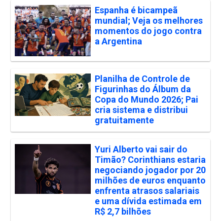
Espanha é bicampeã
mundial; Veja os melhores
momentos do jogo contra
a Argentina
Planilha de Controle de
Figurinhas do Álbum da
Copa do Mundo 2026; Pai
cria sistema e distribui
gratuitamente
Yuri Alberto vai sair do
Timão? Corinthians estaria
negociando jogador por 20
milhões de euros enquanto
enfrenta atrasos salariais
e uma dívida estimada em
R$ 2,7 bilhões