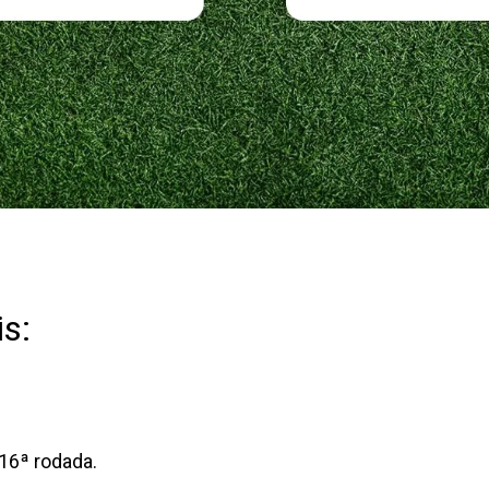
s:
 16ª rodada.