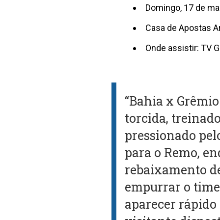
Domingo, 17 de mai
Casa de Apostas Ar
Onde assistir: TV G
“Bahia x Grêmio
torcida, treinad
pressionado pel
para o Remo, en
rebaixamento de
empurrar o time
aparecer rápido 