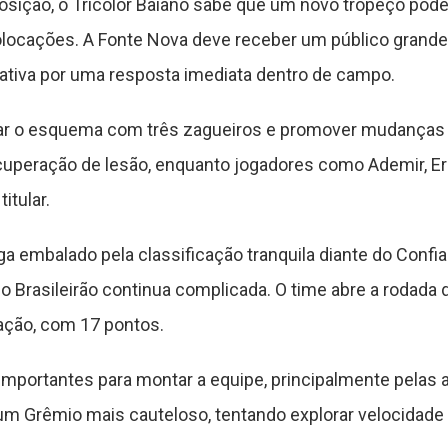
ição, o Tricolor Baiano sabe que um novo tropeço pode 
colocações. A Fonte Nova deve receber um público gran
ativa por uma resposta imediata dentro de campo.
r o esquema com três zagueiros e promover mudanças no
cuperação de lesão, enquanto jogadores como Ademir, Er
itular.
ga embalado pela classificação tranquila diante do Confia
o Brasileirão continua complicada. O time abre a rodada 
ação, com 17 pontos.
importantes para montar a equipe, principalmente pelas
e um Grêmio mais cauteloso, tentando explorar velocidad