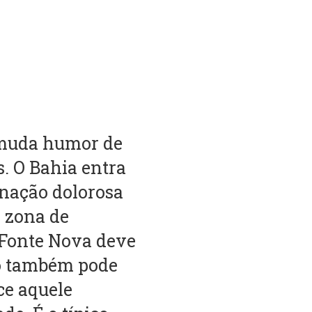
 muda humor de
. O Bahia entra
inação dolorosa
a zona de
 Fonte Nova deve
mo também pode
ce aquele