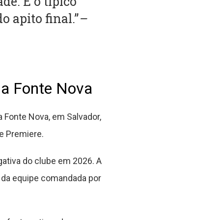
de. É o típico
apito final.”
–
na Fonte Nova
a Fonte Nova, em Salvador,
 e Premiere.
ativa do clube em 2026. A
a da equipe comandada por