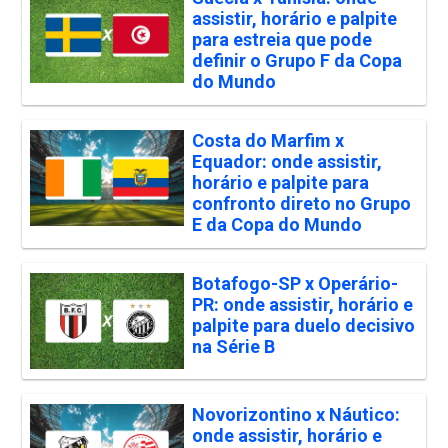
assistir, horário e palpite
para estreia que pode
definir o Grupo F da Copa
do Mundo
Costa do Marfim x
Equador: onde assistir,
horário e palpite para
confronto direto no Grupo
E da Copa do Mundo
Botafogo-SP x Operário-
PR: onde assistir, horário e
palpite para duelo decisivo
na Série B
Novorizontino x Náutico:
onde assistir, horário e