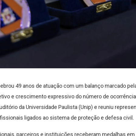
celebrou 49 anos de atuação com um balanço marcado pela
etivo e crescimento expressivo do número de ocorrência
tório da Universidade Paulista (Unip) e reuniu represen
issionais ligados ao sistema de proteção e defesa civil.
ssionais, parceiros e instituições receberam medalhas e