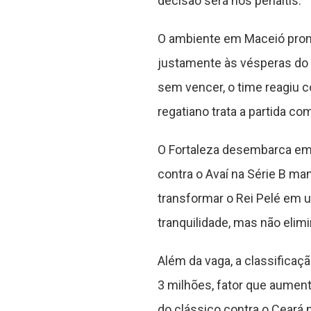
decisão será nos pênaltis.
O ambiente em Maceió prom
justamente às vésperas do 
sem vencer, o time reagiu 
regatiano trata a partida co
O Fortaleza desembarca em 
contra o Avaí na Série B ma
transformar o Rei Pelé em 
tranquilidade, mas não elim
Além da vaga, a classifica
3 milhões, fator que aument
do clássico contra o Ceará