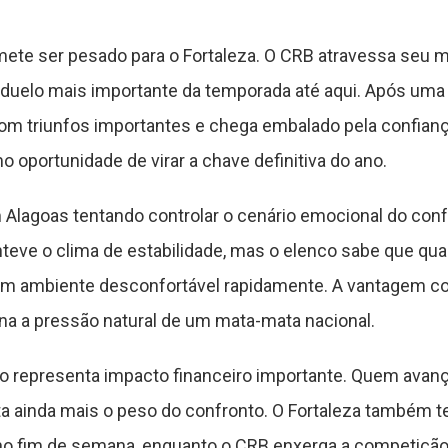
ete ser pesado para o Fortaleza. O CRB atravessa seu
duelo mais importante da temporada até aqui. Após uma 
com triunfos importantes e chega embalado pela confianç
mo oportunidade de virar a chave definitiva do ano.
Alagoas tentando controlar o cenário emocional do con
nteve o clima de estabilidade, mas o elenco sabe que qu
um ambiente desconfortável rapidamente. A vantagem co
ina a pressão natural de um mata-mata nacional.
ção representa impacto financeiro importante. Quem avan
a ainda mais o peso do confronto. O Fortaleza também t
 no fim de semana, enquanto o CRB enxerga a competiç