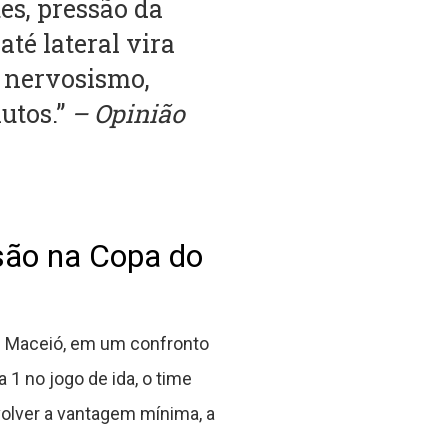
es, pressão da
até lateral vira
a nervosismo,
utos.”
– Opinião
são na Copa do
em Maceió, em um confronto
a 1 no jogo de ida, o time
volver a vantagem mínima, a