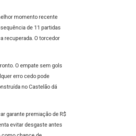
 melhor momento recente
sequência de 11 partidas
a recuperada. O torcedor
fronto. O empate sem gols
alquer erro cedo pode
nstruída no Castelão dá
çar garante premiação de R$
enta evitar desgaste antes
ão como chance de