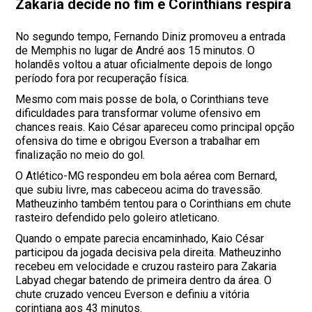
Zakaria decide no fim e Corinthians respira
No segundo tempo, Fernando Diniz promoveu a entrada
de Memphis no lugar de André aos 15 minutos. O
holandês voltou a atuar oficialmente depois de longo
período fora por recuperação física.
Mesmo com mais posse de bola, o Corinthians teve
dificuldades para transformar volume ofensivo em
chances reais. Kaio César apareceu como principal opção
ofensiva do time e obrigou Everson a trabalhar em
finalização no meio do gol.
O Atlético-MG respondeu em bola aérea com Bernard,
que subiu livre, mas cabeceou acima do travessão.
Matheuzinho também tentou para o Corinthians em chute
rasteiro defendido pelo goleiro atleticano.
Quando o empate parecia encaminhado, Kaio César
participou da jogada decisiva pela direita. Matheuzinho
recebeu em velocidade e cruzou rasteiro para Zakaria
Labyad chegar batendo de primeira dentro da área. O
chute cruzado venceu Everson e definiu a vitória
corintiana aos 43 minutos.