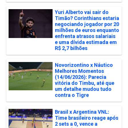
Yuri Alberto vai sair do
Timão? Corinthians estaria
negociando jogador por 20
milhões de euros enquanto
enfrenta atrasos salariais
e uma dívida estimada em
R$ 2,7 bilhões
Novorizontino x Náutico
Melhores Momentos
(14/06/2026): Parecia
vitória do Timbu, até que
um detalhe mudou tudo
contra o Tigre
Brasil x Argentina VNL:
Time brasileiro reage após
2 sets a 0, vence a