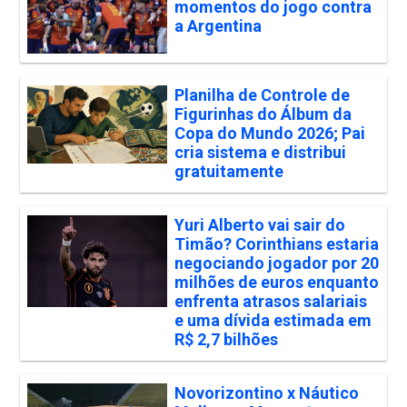
momentos do jogo contra
a Argentina
Planilha de Controle de
Figurinhas do Álbum da
Copa do Mundo 2026; Pai
cria sistema e distribui
gratuitamente
Yuri Alberto vai sair do
Timão? Corinthians estaria
negociando jogador por 20
milhões de euros enquanto
enfrenta atrasos salariais
e uma dívida estimada em
R$ 2,7 bilhões
Novorizontino x Náutico