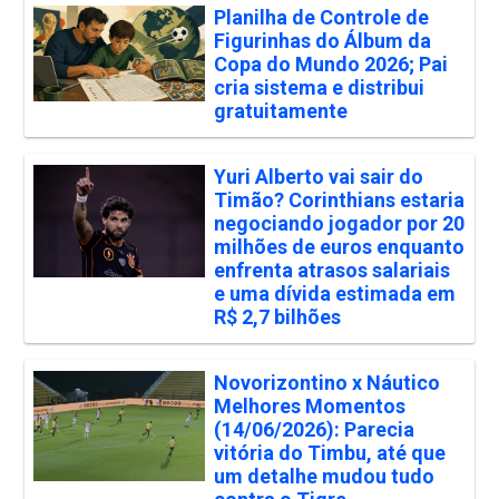
Planilha de Controle de
Figurinhas do Álbum da
Copa do Mundo 2026; Pai
cria sistema e distribui
gratuitamente
Yuri Alberto vai sair do
Timão? Corinthians estaria
negociando jogador por 20
milhões de euros enquanto
enfrenta atrasos salariais
e uma dívida estimada em
R$ 2,7 bilhões
Novorizontino x Náutico
Melhores Momentos
(14/06/2026): Parecia
vitória do Timbu, até que
um detalhe mudou tudo