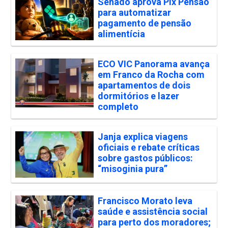
Senado aprova Pix Pensão
para automatizar
pagamento de pensão
alimentícia
ECO VIC Panorama avança
em Franco da Rocha com
apartamentos de dois
dormitórios e lazer
completo
Janja explica viagens
oficiais e rebate críticas
sobre gastos públicos:
“misoginia pura”
Francisco Morato leva
saúde e assistência social
para perto dos moradores;