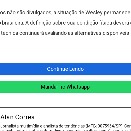
s não são divulgados, a situação de Wesley permanece
rasileira. A definição sobre sua condição física deverá 
cnica continuará avaliando as alternativas disponíveis pa
Continue Lendo
Mandar no Whatsapp
Alan Correa
Jornalista multimídia e analista de tendências (MTB: 0075964/SP). Com
transita entre o setor automotivo, economia e cultura pop, é especialis