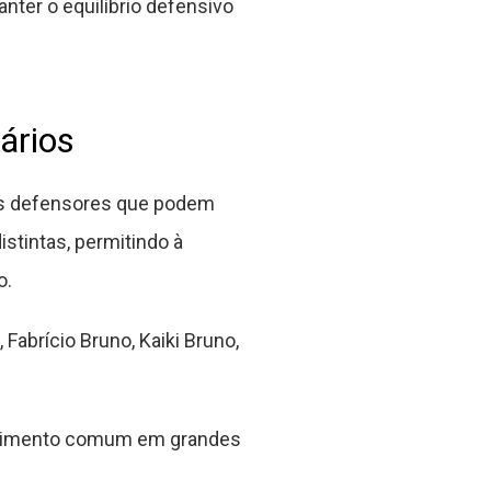
nter o equilíbrio defensivo
nários
sos defensores que podem
stintas, permitindo à
o.
Fabrício Bruno, Kaiki Bruno,
ocedimento comum em grandes