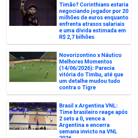
Timão? Corinthians estaria
negociando jogador por 20
milhões de euros enquanto
enfrenta atrasos salariais
e uma dívida estimada em
R$ 2,7 bilhões
Novorizontino x Náutico
Melhores Momentos
(14/06/2026): Parecia
vitória do Timbu, até que
um detalhe mudou tudo
contra o Tigre
Brasil x Argentina VNL:
Time brasileiro reage após
2 sets a 0, vence a
Argentina e encerra
semana invicto na VNL
2026