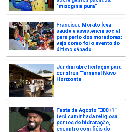
“misoginia pura”
Francisco Morato leva
saúde e assistência social
para perto dos moradores;
veja como foi o evento do
último sábado
Jundiaí abre licitação para
construir Terminal Novo
Horizonte
Festa de Agosto “300+1”
terá caminhada religiosa,
pontos de hidratação,
encontro com fiéis do