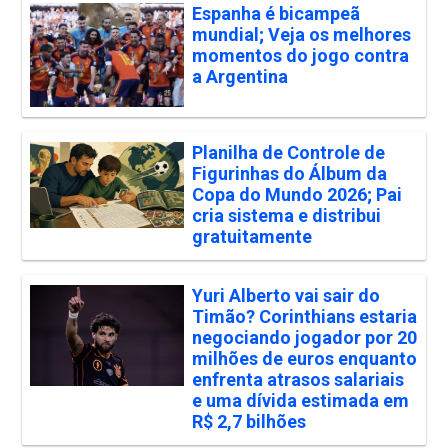
Espanha é bicampeã
mundial; Veja os melhores
momentos do jogo contra
a Argentina
Planilha de Controle de
Figurinhas do Álbum da
Copa do Mundo 2026; Pai
cria sistema e distribui
gratuitamente
Yuri Alberto vai sair do
Timão? Corinthians estaria
negociando jogador por 20
milhões de euros enquanto
enfrenta atrasos salariais
e uma dívida estimada em
R$ 2,7 bilhões