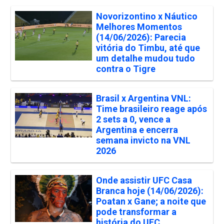
Novorizontino x Náutico
Melhores Momentos
(14/06/2026): Parecia
vitória do Timbu, até que
um detalhe mudou tudo
contra o Tigre
Brasil x Argentina VNL:
Time brasileiro reage após
2 sets a 0, vence a
Argentina e encerra
semana invicto na VNL
2026
Onde assistir UFC Casa
Branca hoje (14/06/2026):
Poatan x Gane; a noite que
pode transformar a
história do UFC