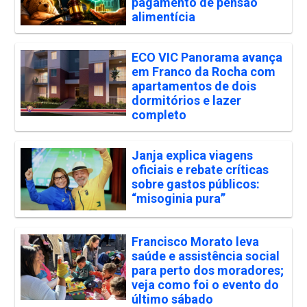
pagamento de pensão
alimentícia
ECO VIC Panorama avança
em Franco da Rocha com
apartamentos de dois
dormitórios e lazer
completo
Janja explica viagens
oficiais e rebate críticas
sobre gastos públicos:
“misoginia pura”
Francisco Morato leva
saúde e assistência social
para perto dos moradores;
veja como foi o evento do
último sábado