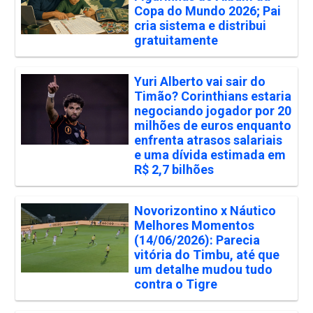
Copa do Mundo 2026; Pai
cria sistema e distribui
gratuitamente
Yuri Alberto vai sair do
Timão? Corinthians estaria
negociando jogador por 20
milhões de euros enquanto
enfrenta atrasos salariais
e uma dívida estimada em
R$ 2,7 bilhões
Novorizontino x Náutico
Melhores Momentos
(14/06/2026): Parecia
vitória do Timbu, até que
um detalhe mudou tudo
contra o Tigre