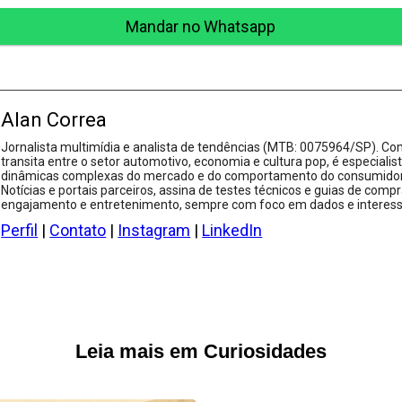
Mandar no Whatsapp
Alan Correa
Jornalista multimídia e analista de tendências (MTB: 0075964/SP). Com
transita entre o setor automotivo, economia e cultura pop, é especialis
dinâmicas complexas do mercado e do comportamento do consumidor.
Notícias e portais parceiros, assina de testes técnicos e guias de compr
engajamento e entretenimento, sempre com foco em dados e interesse
Perfil
|
Contato
|
Instagram
|
LinkedIn
Leia mais em Curiosidades