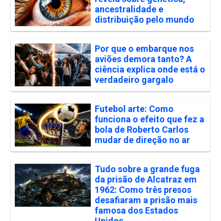
ancestralidade e
distribuição pelo mundo
Por que o embarque nos
aviões demora tanto? A
ciência explica onde está o
verdadeiro gargalo
Futebol arte: Como
funciona o efeito que fez a
bola de Roberto Carlos
mudar de direção no ar
Tudo sobre a grande fuga
da prisão de Alcatraz em
1962: Como três presos
desafiaram a prisão mais
famosa dos Estados
Unidos