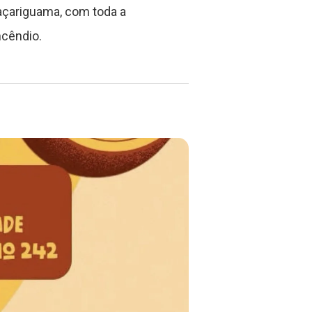
raçariguama, com toda a
ncêndio.