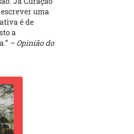
são. Já Curaçao
e escrever uma
ativa é de
sto a
a.”
– Opinião do