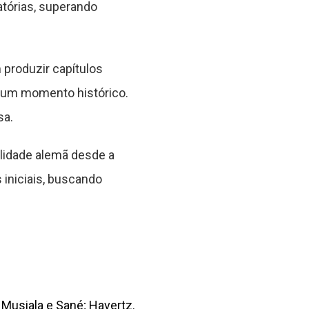
atórias, superando
produzir capítulos
r um momento histórico.
sa.
ilidade alemã desde a
 iniciais, buscando
 Musiala e Sané; Havertz.