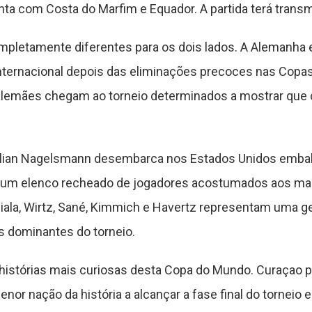
ta com Costa do Marfim e Equador. A partida terá trans
mpletamente diferentes para os dois lados. A Alemanha 
nternacional depois das eliminações precoces nas Copa
s alemães chegam ao torneio determinados a mostrar que
lian Nagelsmann desembarca nos Estados Unidos emba
or um elenco recheado de jogadores acostumados aos mai
la, Wirtz, Sané, Kimmich e Havertz representam uma ge
s dominantes do torneio.
histórias mais curiosas desta Copa do Mundo. Curaçao pa
nor nação da história a alcançar a fase final do torneio