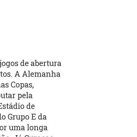
jogos de abertura
ntos. A Alemanha
mas Copas,
utar pela
Estádio de
do Grupo E da
or uma longa