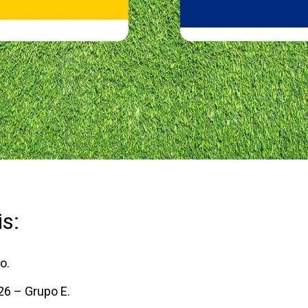
s:
o.
6 – Grupo E.