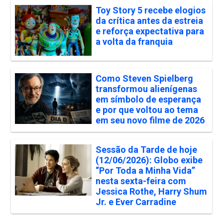
Toy Story 5 recebe elogios
da crítica antes da estreia
e reforça expectativa para
a volta da franquia
Como Steven Spielberg
transformou alienígenas
em símbolo de esperança
e por que voltou ao tema
em seu novo filme de 2026
Sessão da Tarde de hoje
(12/06/2026): Globo exibe
“Por Toda a Minha Vida”
nesta sexta-feira com
Jessica Rothe, Harry Shum
Jr. e Ever Carradine