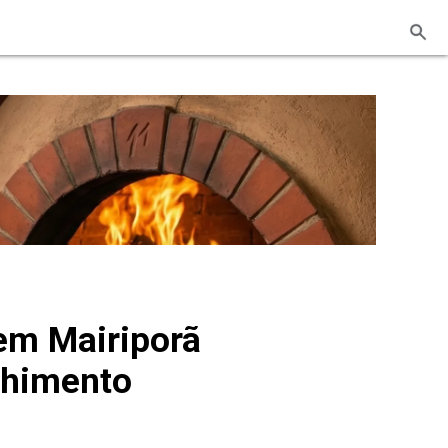
em Mairiporã
olhimento