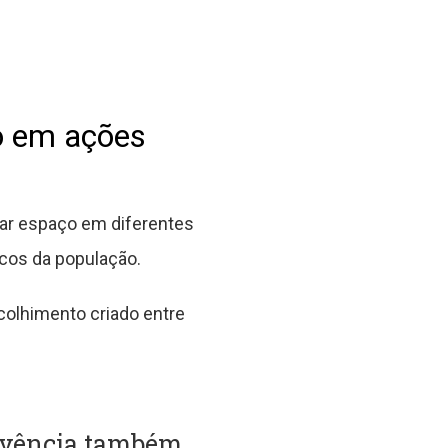
o em ações
har espaço em diferentes
cos da população.
colhimento criado entre
vivência também