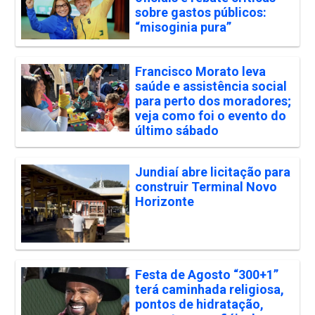
sobre gastos públicos:
“misoginia pura”
Francisco Morato leva
saúde e assistência social
para perto dos moradores;
veja como foi o evento do
último sábado
Jundiaí abre licitação para
construir Terminal Novo
Horizonte
Festa de Agosto “300+1”
terá caminhada religiosa,
pontos de hidratação,