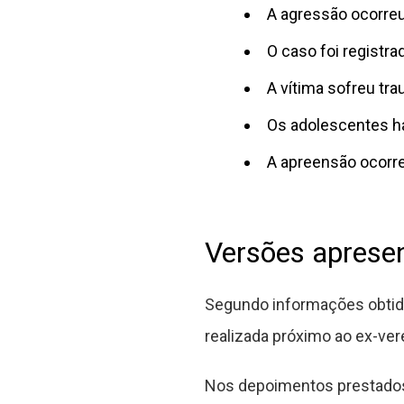
A agressão ocorreu
O caso foi registr
A vítima sofreu tr
Os adolescentes ha
A apreensão ocorre
Versões aprese
Segundo informações obtida
realizada próximo ao ex-ver
Nos depoimentos prestados à