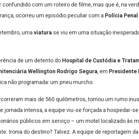
confundido com um roteiro de filme, mas que é, na verda
urança, ocorreu um episódio peculiar com a
Polícia Pena
setembro, uma
viatura
se viu em uma situação inesperada
ferência de um detento do
Hospital de Custódia e Tratam
nitenciária Wellington Rodrigo Segura
, em
Presidente
ica não programada: um pneu murcho.
rcorreram mais de 560 quilômetros, tomou um rumo inusi
de jornada intensa, a equipe viu-se forçada a hospedar
ionários públicos em serviço – um motel localizado às 
e. Ironia do destino? Talvez. A equipe de reportagem d