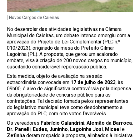
Novos Cargos de Caieiras.
No desenrolar das atividades legislativas na Câmara
Municipal de Caieiras, um debate intenso emergiu com a
aprovação do Projeto de Lei Complementar (PLC n.º
010/2023), originado da mesa do Prefeito Gilmar
Lagoinha (PL). A proposta, que gerou um acalorado
embate, visa à criação de 200 novos cargos no município,
suscitando considerável repercussão pública.
Esta medida, objeto de avaliação na sessão
extraordinária convocada em
17 de julho de 2023
, às
09h00, é alvo de significativa controvérsia pela dispensa
da obrigatoriedade de concurso público para as
contratações. Tal decisão tomada pelos representantes
do legislativo municipal teve como desdobramento a
aprovação do PLC, com oito votos favoráveis.
Os vereadores
Fabrício Calandrini
,
Alemão da Barroca
,
Dr. Panelli
,
Eudes
,
Juninho
,
Lagoinha Josi
,
Micael
e
Zefinha
deram respaldo à proposta, alinhados à iniciativa