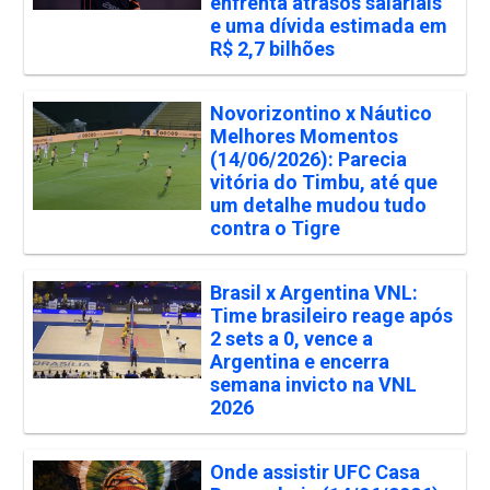
enfrenta atrasos salariais
e uma dívida estimada em
R$ 2,7 bilhões
Novorizontino x Náutico
Melhores Momentos
(14/06/2026): Parecia
vitória do Timbu, até que
um detalhe mudou tudo
contra o Tigre
Brasil x Argentina VNL:
Time brasileiro reage após
2 sets a 0, vence a
Argentina e encerra
semana invicto na VNL
2026
Onde assistir UFC Casa