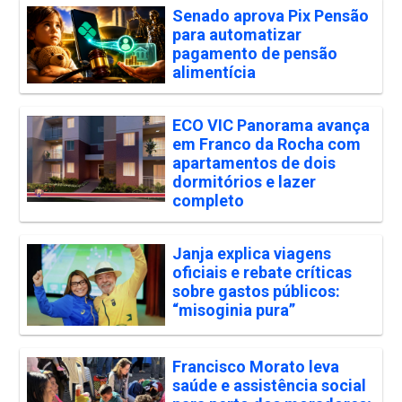
Senado aprova Pix Pensão
para automatizar
pagamento de pensão
alimentícia
ECO VIC Panorama avança
em Franco da Rocha com
apartamentos de dois
dormitórios e lazer
completo
Janja explica viagens
oficiais e rebate críticas
sobre gastos públicos:
“misoginia pura”
Francisco Morato leva
saúde e assistência social