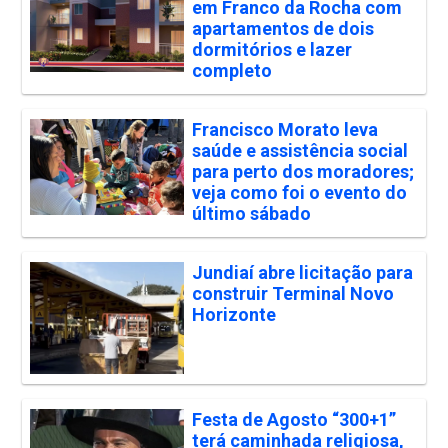
em Franco da Rocha com
apartamentos de dois
dormitórios e lazer
completo
Francisco Morato leva
saúde e assistência social
para perto dos moradores;
veja como foi o evento do
último sábado
Jundiaí abre licitação para
construir Terminal Novo
Horizonte
Festa de Agosto “300+1”
terá caminhada religiosa,