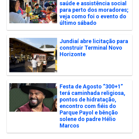
saúde e assistência social
para perto dos moradores;
veja como foi o evento do
último sábado
Jundiaí abre licitação para
construir Terminal Novo
Horizonte
Festa de Agosto “300+1”
terá caminhada religiosa,
pontos de hidratação,
encontro com fiéis do
Parque Payol e bênção
solene do padre Hélio
Marcos