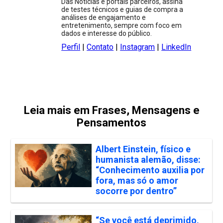
Das Notícias e portais parceiros, assina
de testes técnicos e guias de compra a
análises de engajamento e
entretenimento, sempre com foco em
dados e interesse do público.
Perfil
|
Contato
|
Instagram
|
LinkedIn
Leia mais em Frases, Mensagens e
Pensamentos
Albert Einstein, físico e
humanista alemão, disse:
“Conhecimento auxilia por
fora, mas só o amor
socorre por dentro”
“Se você está deprimido,