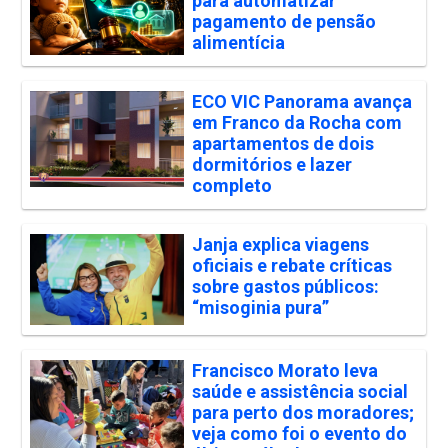
para automatizar
pagamento de pensão
alimentícia
ECO VIC Panorama avança
em Franco da Rocha com
apartamentos de dois
dormitórios e lazer
completo
Janja explica viagens
oficiais e rebate críticas
sobre gastos públicos:
“misoginia pura”
Francisco Morato leva
saúde e assistência social
para perto dos moradores;
veja como foi o evento do