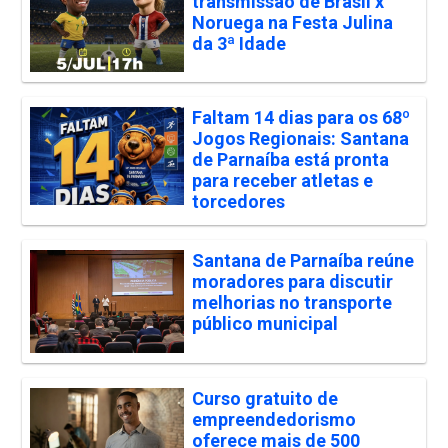
transmissão de Brasil x
Noruega na Festa Julina
da 3ª Idade
Faltam 14 dias para os 68º
Jogos Regionais: Santana
de Parnaíba está pronta
para receber atletas e
torcedores
Santana de Parnaíba reúne
moradores para discutir
melhorias no transporte
público municipal
Curso gratuito de
empreendedorismo
oferece mais de 500