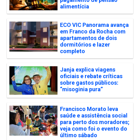
alimentícia
ECO VIC Panorama avança
em Franco da Rocha com
apartamentos de dois
dormitórios e lazer
completo
Janja explica viagens
oficiais e rebate críticas
sobre gastos públicos:
“misoginia pura”
Francisco Morato leva
saúde e assistência social
para perto dos moradores;
veja como foi o evento do
último sábado