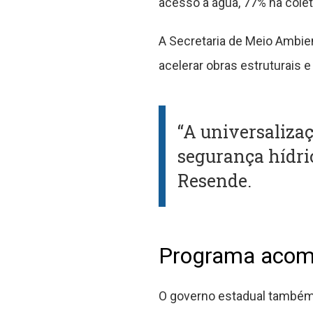
acesso à água, 77% na cole
A Secretaria de Meio Ambien
acelerar obras estruturais 
“A universaliza
segurança hídric
Resende.
Programa acomp
O governo estadual também 