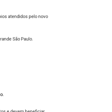
ios atendidos pelo novo
rande São Paulo.
o.
tos e devem beneficiar