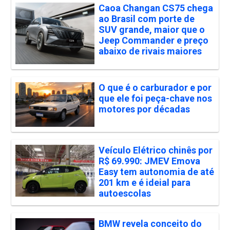
Caoa Changan CS75 chega
ao Brasil com porte de
SUV grande, maior que o
Jeep Commander e preço
abaixo de rivais maiores
O que é o carburador e por
que ele foi peça-chave nos
motores por décadas
Veículo Elétrico chinês por
R$ 69.990: JMEV Emova
Easy tem autonomia de até
201 km e é ideial para
autoescolas
BMW revela conceito do