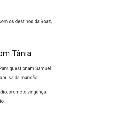
com os destinos da Boaz,
om Tânia
e Pam questionam Samuel
 expulsa da mansão.
ódio, promete vingança
io.