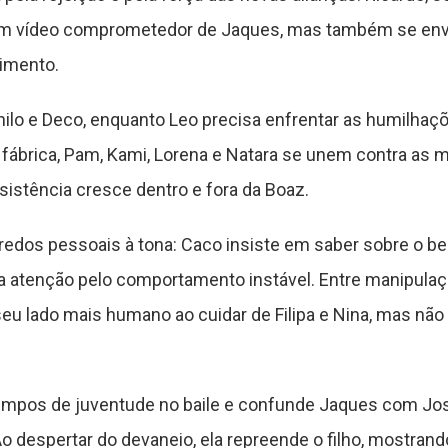
um vídeo comprometedor de Jaques, mas também se en
timento.
anilo e Deco, enquanto Leo precisa enfrentar as humilhaç
fábrica, Pam, Kami, Lorena e Natara se unem contra as m
istência cresce dentro e fora da Boaz.
dos pessoais à tona: Caco insiste em saber sobre o beb
a atenção pelo comportamento instável. Entre manipula
eu lado mais humano ao cuidar de Filipa e Nina, mas não 
tempos de juventude no baile e confunde Jaques com Jose
o despertar do devaneio, ela repreende o filho, mostrand