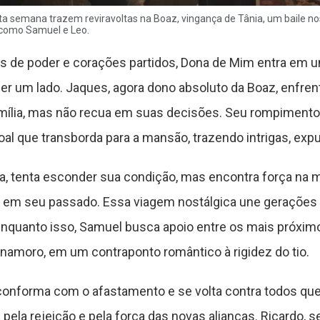
a semana trazem reviravoltas na Boaz, vingança de Tânia, um baile no
como Samuel e Leo.
 de poder e corações partidos, Dona de Mim entra em 
r um lado. Jaques, agora dono absoluto da Boaz, enfrent
amília, mas não recua em suas decisões. Seu rompimento
oal que transborda para a mansão, trazendo intrigas, ex
ça, tenta esconder sua condição, mas encontra força na 
em seu passado. Essa viagem nostálgica une gerações 
 Enquanto isso, Samuel busca apoio entre os mais próxi
namoro, em um contraponto romântico à rigidez do tio.
conforma com o afastamento e se volta contra todos que c
 pela rejeição e pela força das novas alianças. Ricardo, 