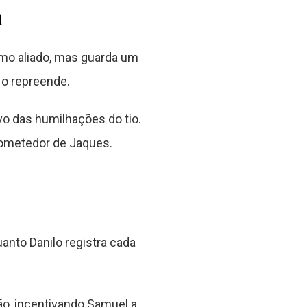
a
omo aliado, mas guarda um
 o repreende.
o das humilhações do tio.
prometedor de Jaques.
nto Danilo registra cada
ão, incentivando Samuel a