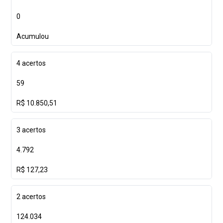
0
Acumulou
4 acertos
59
R$ 10.850,51
3 acertos
4.792
R$ 127,23
2 acertos
124.034