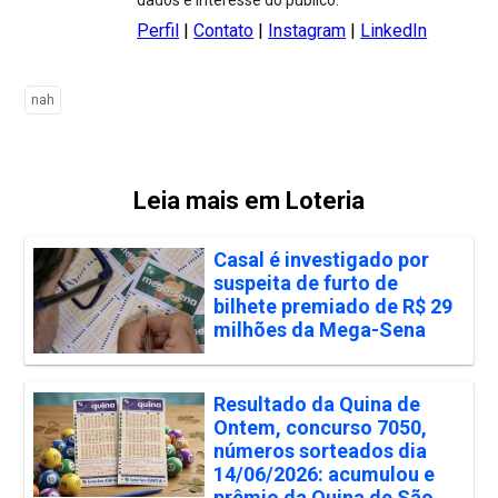
Perfil
|
Contato
|
Instagram
|
LinkedIn
nah
Leia mais em Loteria
Casal é investigado por
suspeita de furto de
bilhete premiado de R$ 29
milhões da Mega-Sena
Resultado da Quina de
Ontem, concurso 7050,
números sorteados dia
14/06/2026: acumulou e
prêmio da Quina de São