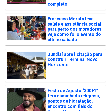
completo
Francisco Morato leva
saúde e assistência social
para perto dos moradores;
veja como foi o evento do
último sábado
Jundiaí abre licitação para
construir Terminal Novo
Horizonte
Festa de Agosto “300+1”
terá caminhada religiosa,
pontos de hidratação,
encontro com fiéis do