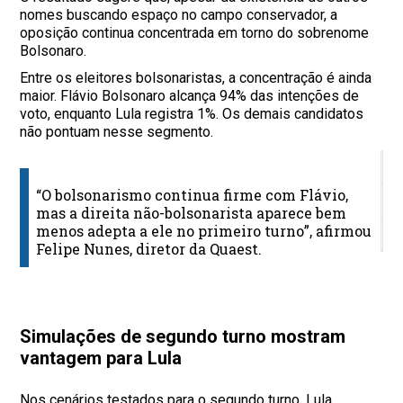
nomes buscando espaço no campo conservador, a
oposição continua concentrada em torno do sobrenome
Bolsonaro.
Entre os eleitores bolsonaristas, a concentração é ainda
maior. Flávio Bolsonaro alcança 94% das intenções de
voto, enquanto Lula registra 1%. Os demais candidatos
não pontuam nesse segmento.
C
“O bolsonarismo continua firme com Flávio,
L
mas a direita não-bolsonarista aparece bem
menos adepta a ele no primeiro turno”, afirmou
A
Felipe Nunes, diretor da Quaest.
Simulações de segundo turno mostram
vantagem para Lula
Nos cenários testados para o segundo turno, Lula