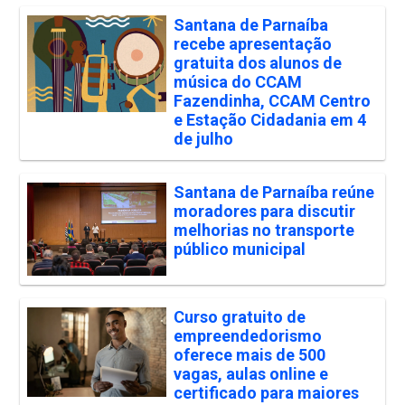
Santana de Parnaíba
recebe apresentação
gratuita dos alunos de
música do CCAM
Fazendinha, CCAM Centro
e Estação Cidadania em 4
de julho
Santana de Parnaíba reúne
moradores para discutir
melhorias no transporte
público municipal
Curso gratuito de
empreendedorismo
oferece mais de 500
vagas, aulas online e
certificado para maiores