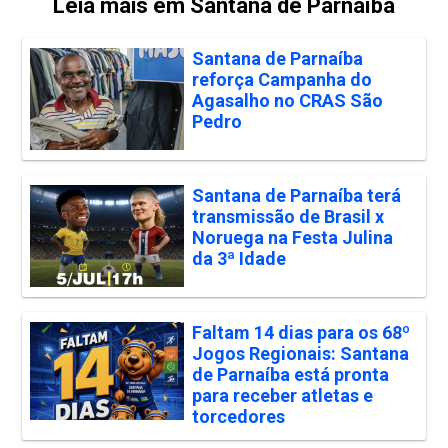
Leia mais em Santana de Parnaíba
Santana de Parnaíba
reforça Campanha do
Agasalho no CRAS São
Pedro
Santana de Parnaíba terá
transmissão de Brasil x
Noruega na Festa Julina
da 3ª Idade
Faltam 14 dias para os 68º
Jogos Regionais: Santana
de Parnaíba está pronta
para receber atletas e
torcedores