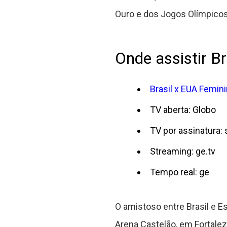
Ouro e dos Jogos Olímpicos
Onde assistir B
Brasil x EUA Femin
TV aberta: Globo
TV por assinatura: 
Streaming: ge.tv
Tempo real: ge
O amistoso entre Brasil e Es
Arena Castelão, em Fortaleza