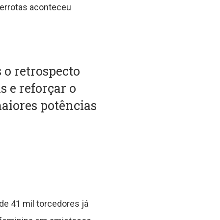
derrotas aconteceu
 o retrospecto
s e reforçar o
maiores potências
de 41 mil torcedores já