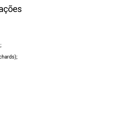
lações
;
chards);