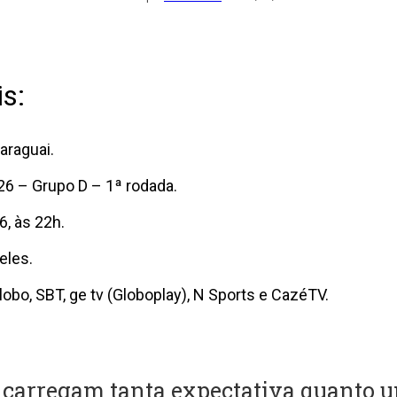
s:
araguai.
6 – Grupo D – 1ª rodada.
6, às 22h.
eles.
lobo, SBT, ge tv (Globoplay), N Sports e CazéTV.
s carregam tanta expectativa quanto 