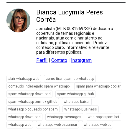
Bianca Ludymila Peres
Corrêa
Jornalista (MTB 0081969/SP) dedicada à
cobertura de temas regionais e
nacionais, atua com olhar atento ao
cotidiano, política e sociedade. Produz
conteúdo claro, informativo e relevante
para diferentes públicos.
Perfil
|
Contato
|
Instagram
abrir whatsapp web
como tirar spam do whatsapp
conteúdo indesejado spam whatsapp
spam para whatsapp copiar
spam whatsapp download
spam whatsapp github
spam whatsapp termux github
whatsapp baixar
whatsapp bloqueado por spam
Whatsapp Business
whatsapp download
whatsapp messages
whatsapp spam bot
whatsapp web
whatsapp web escanear
whatsapp web pc