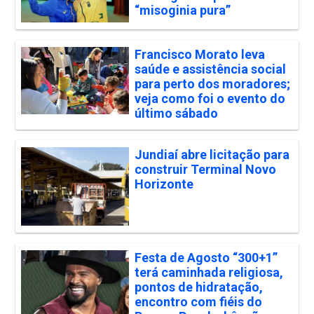
“misoginia pura”
Francisco Morato leva
saúde e assistência social
para perto dos moradores;
veja como foi o evento do
último sábado
Jundiaí abre licitação para
construir Terminal Novo
Horizonte
Festa de Agosto “300+1”
terá caminhada religiosa,
pontos de hidratação,
encontro com fiéis do