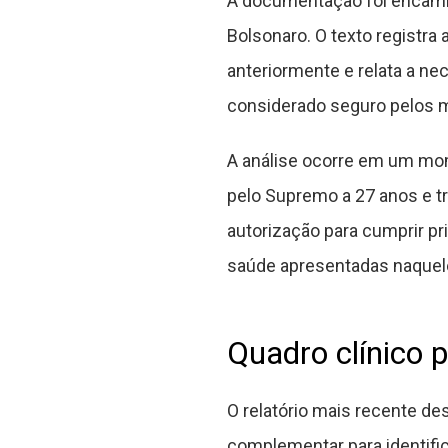
A documentação foi encami
Bolsonaro. O texto registr
anteriormente e relata a n
considerado seguro pelos 
A análise ocorre em um mo
pelo Supremo a 27 anos e t
autorização para cumprir pr
saúde apresentadas naque
Quadro clínico 
O relatório mais recente d
complementar para identifi