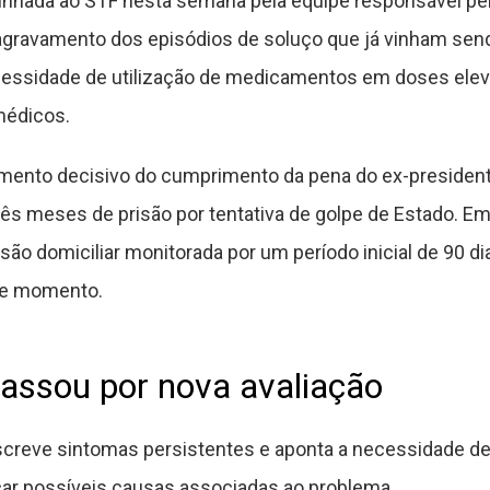
nhada ao STF nesta semana pela equipe responsável p
a agravamento dos episódios de soluço que já vinham se
ecessidade de utilização de medicamentos em doses eleva
médicos.
mento decisivo do cumprimento da pena do ex-president
rês meses de prisão por tentativa de golpe de Estado. E
isão domiciliar monitorada por um período inicial de 90 d
le momento.
passou por nova avaliação
escreve sintomas persistentes e aponta a necessidade de
car possíveis causas associadas ao problema.