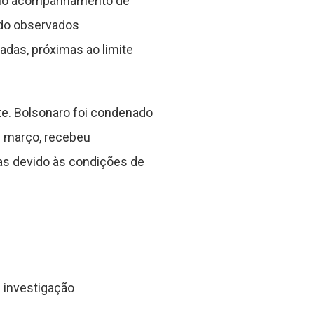
elo acompanhamento de
ndo observados
das, próximas ao limite
e. Bolsonaro foi condenado
m março, recebeu
ias devido às condições de
 investigação