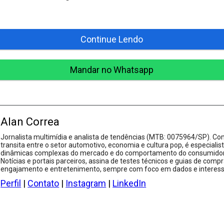
Continue Lendo
Mandar no Whatsapp
Alan Correa
Jornalista multimídia e analista de tendências (MTB: 0075964/SP). Com
transita entre o setor automotivo, economia e cultura pop, é especialis
dinâmicas complexas do mercado e do comportamento do consumidor.
Notícias e portais parceiros, assina de testes técnicos e guias de compr
engajamento e entretenimento, sempre com foco em dados e interesse
Perfil
|
Contato
|
Instagram
|
LinkedIn