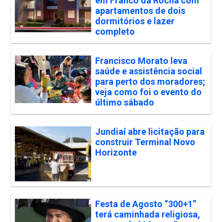
em Franco da Rocha com
apartamentos de dois
dormitórios e lazer
completo
Francisco Morato leva
saúde e assistência social
para perto dos moradores;
veja como foi o evento do
último sábado
Jundiaí abre licitação para
construir Terminal Novo
Horizonte
Festa de Agosto “300+1”
terá caminhada religiosa,