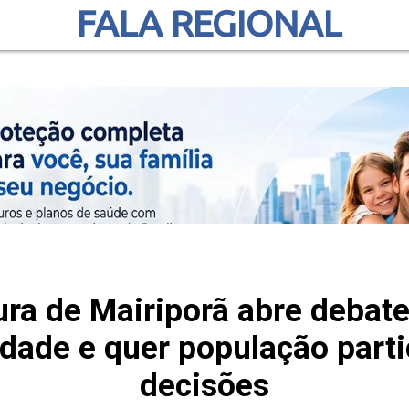
FALA REGIONAL
ura de Mairiporã abre debat
idade e quer população part
decisões