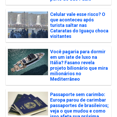
Celular vale esse risco? O
que aconteceu após
turista saltar nas
Cataratas do Iguaçu choca
visitantes
Você pagaria para dormir
em um iate de luxo na
Itália? Fasano revela
projeto bilionário que mira
milionários no
Mediterrâneo
Passaporte sem carimbo:
Europa parou de carimbar
passaportes de brasileiros;
veja o que mudou e como
isso afeta sua próxima