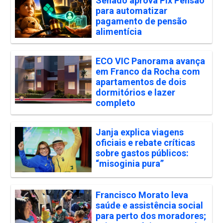
Senado aprova Pix Pensão
para automatizar
pagamento de pensão
alimentícia
ECO VIC Panorama avança
em Franco da Rocha com
apartamentos de dois
dormitórios e lazer
completo
Janja explica viagens
oficiais e rebate críticas
sobre gastos públicos:
“misoginia pura”
Francisco Morato leva
saúde e assistência social
para perto dos moradores;