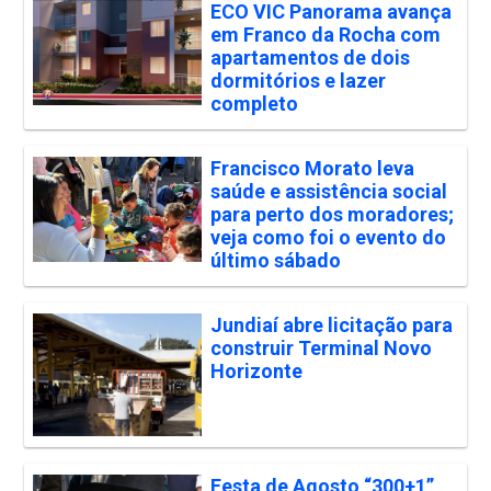
ECO VIC Panorama avança
em Franco da Rocha com
apartamentos de dois
dormitórios e lazer
completo
Francisco Morato leva
saúde e assistência social
para perto dos moradores;
veja como foi o evento do
último sábado
Jundiaí abre licitação para
construir Terminal Novo
Horizonte
Festa de Agosto “300+1”