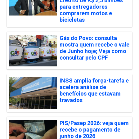
crédito de R$ 2,5 bilhões
para entregadores
comprarem motos e
bicicletas
Gás do Povo: consulta
mostra quem recebe o vale
de Junho hoje; Veja como
consultar pelo CPF
INSS amplia força-tarefa e
acelera análise de
benefícios que estavam
travados
PIS/Pasep 2026: veja quem
recebe o pagamento de
junho de 2026