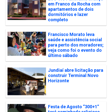
em Franco da Rocha com
apartamentos de dois
dormitórios e lazer
completo
Francisco Morato leva
saúde e assistência social
para perto dos moradores;
veja como foi o evento do
último sábado
Jundiaí abre licitação para
construir Terminal Novo
Horizonte
Festa de Agosto “300+1”
terá caminhada religiosa,