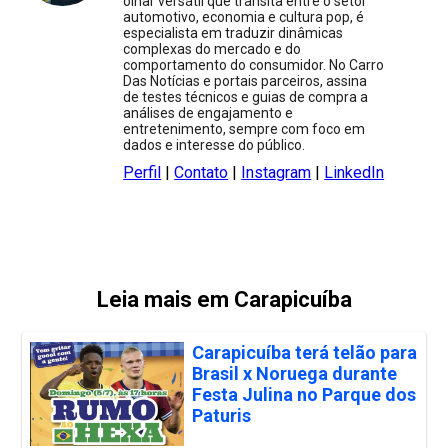
olhar versátil que transita entre o setor
automotivo, economia e cultura pop, é
especialista em traduzir dinâmicas
complexas do mercado e do
comportamento do consumidor. No Carro
Das Notícias e portais parceiros, assina
de testes técnicos e guias de compra a
análises de engajamento e
entretenimento, sempre com foco em
dados e interesse do público.
Perfil
|
Contato
|
Instagram
|
LinkedIn
Leia mais em Carapicuíba
Carapicuíba terá telão para
Brasil x Noruega durante
Festa Julina no Parque dos
Paturis