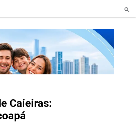
e Caieiras:
rcoapá