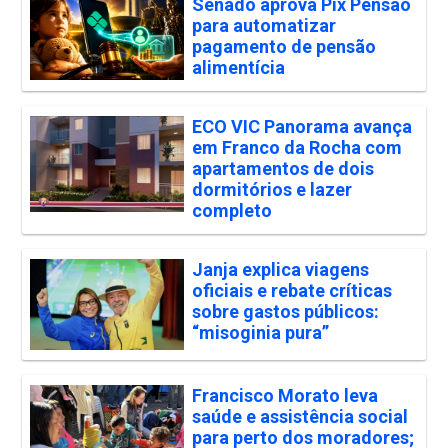
Senado aprova Pix Pensão
para automatizar
pagamento de pensão
alimentícia
ECO VIC Panorama avança
em Franco da Rocha com
apartamentos de dois
dormitórios e lazer
completo
Janja explica viagens
oficiais e rebate críticas
sobre gastos públicos:
“misoginia pura”
Francisco Morato leva
saúde e assistência social
para perto dos moradores;