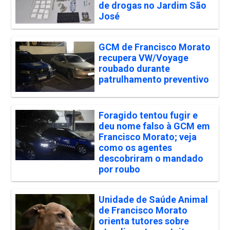
de drogas no Jardim São
José
GCM de Francisco Morato
recupera VW/Voyage
roubado durante
patrulhamento preventivo
Foragido tentou fugir e
deu nome falso à GCM em
Francisco Morato; veja
como os agentes
descobriram o mandado
por roubo
Unidade de Saúde Animal
de Francisco Morato
orienta tutores sobre