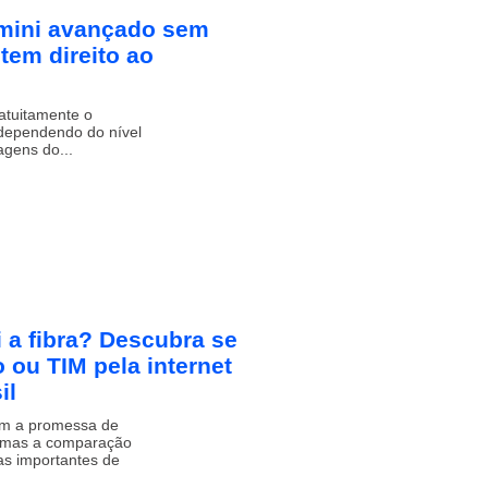
emini avançado sem
tem direito ao
atuitamente o
 dependendo do nível
gens do...
i a fibra? Descubra se
o ou TIM pela internet
il
com a promessa de
r, mas a comparação
as importantes de