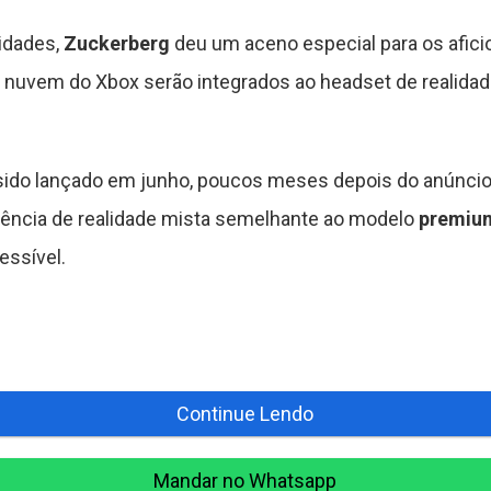
vidades,
Zuckerberg
deu um aceno especial para os afici
nuvem do Xbox serão integrados ao headset de realidad
r sido lançado em junho, poucos meses depois do anúnci
ência de realidade mista semelhante ao modelo
premiu
ssível.
Continue Lendo
Mandar no Whatsapp