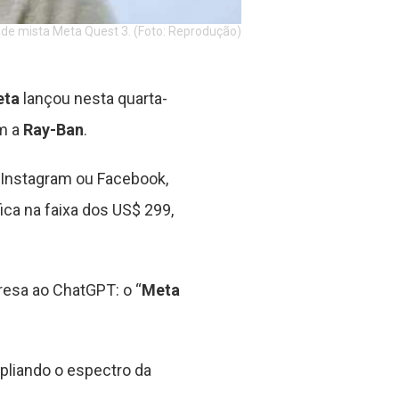
ade mista Meta Quest 3. (Foto: Reprodução)
ta
lançou nesta quarta-
om a
Ray-Ban
.
a Instagram ou Facebook,
ica na faixa dos US$ 299,
esa ao ChatGPT: o “
Meta
mpliando o espectro da