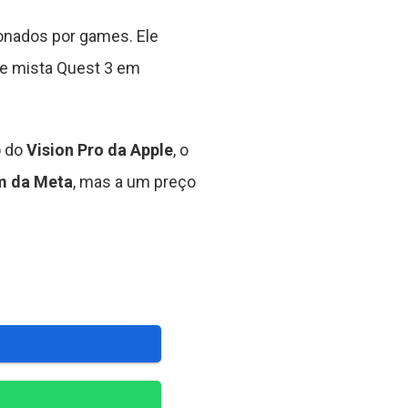
onados por games. Ele
e mista Quest 3 em
o do
Vision Pro da Apple
, o
m da Meta
, mas a um preço