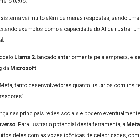
mero texto.
 sistema vai muito além de meras respostas, sendo uma
citando exemplos como a capacidade do AI de ilustrar u
l.
modelo
Llama 2
, lançado anteriormente pela empresa, e s
g
da
Microsoft
.
 Meta, tanto desenvolvedores quanto usuários comuns te
rsadores”.
nça nas principais redes sociais e podem eventualment
averso
. Para ilustrar o potencial desta ferramenta, a
Meta
muitos deles com as vozes icônicas de celebridades, co